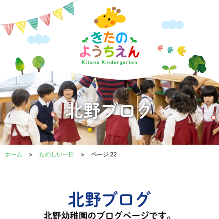
内
容
を
ス
キ
ッ
プ
北野ブログ
ホーム
>
たのしい一日
>
ページ 22
北野ブログ
北野幼稚園のブログページです。