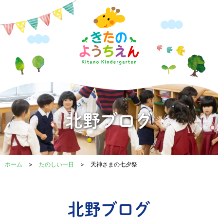
内
容
を
ス
キ
ッ
プ
北野ブログ
ホーム
>
たのしい一日
>
天神さまの七夕祭
北野ブログ